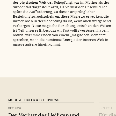
der physischen Welt der Schöpfung, was im Mythos als der
Sündenfall dargestellt wird, als Verlust der Unschuld. Ich
spüre die Aufforderung, zu dieser ursprünglichen
Beziehung zurückzukehren, diese Magie zu erwecken, die
immer noch in der Schöpfung da ist, wenn auch weitgehend
verborgen. Diese magische Beziehung zwischen den Welten
ist Teil unseres Erbes, das wir fast völlig vergessen haben,
obwohl wir immer noch von einem „magischen Moment“
sprechen, wenn die numinose Energie der inneren Welt in
unsere äußere hineinkommt.
MORE ARTICLES & INTERVIEWS
SEP 2016
JUN 2011
Der Verlust des Heiligen und
Für di