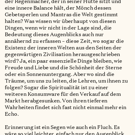
der Regenmacher, der in seiner Hütte sitzt und
eine innere Balance hält, der Mönch dessen
Gebetsperlen und Mantras die Welt gestimmt
halten? Was wissen wir überhaupt von diesen
Dingen, wenn wir nicht in der Lage sind, die
Bedeutung dieses Augenblicks auch nur
annähernd zu erfassen – diese Zeit, wo sogar die
Existenz der inneren Welten aus den Seiten der
gegenwärtigen Zivilisation herausgeschrieben
wird? Ja, ein paar essenzielle Dinge bleiben, wie
Freude und Liebe und die Schönheit der Sterne
oder ein Sonnenuntergang. Aber wo sind die
Träume, um uns zu leiten, die Lehren, um ihnen zu
folgen? Sogar die Spiritualität ist zu einer
weiteren Konsumware für den Verkauf auf dem
Markt herabgesunken. Von ihren tieferen
Wahrheiten findet sich fast nicht einmal mehr ein
Echo.
Erinnerung ist ein Segen wie auch ein Fluch. Es
wäre so viel leichter, einfach nur den Augenblick