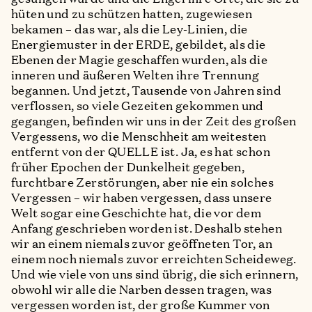
hüten und zu schützen hatten, zugewiesen
bekamen – das war, als die Ley-Linien, die
Energiemuster in der ERDE, gebildet, als die
Ebenen der Magie geschaffen wurden, als die
inneren und äußeren Welten ihre Trennung
begannen. Und jetzt, Tausende von Jahren sind
verflossen, so viele Gezeiten gekommen und
gegangen, befinden wir uns in der Zeit des großen
Vergessens, wo die Menschheit am weitesten
entfernt von der QUELLE ist. Ja, es hat schon
früher Epochen der Dunkelheit gegeben,
furchtbare Zerstörungen, aber nie ein solches
Vergessen – wir haben vergessen, dass unsere
Welt sogar eine Geschichte hat, die vor dem
Anfang geschrieben worden ist. Deshalb stehen
wir an einem niemals zuvor geöffneten Tor, an
einem noch niemals zuvor erreichten Scheideweg.
Und wie viele von uns sind übrig, die sich erinnern,
obwohl wir alle die Narben dessen tragen, was
vergessen worden ist, der große Kummer von