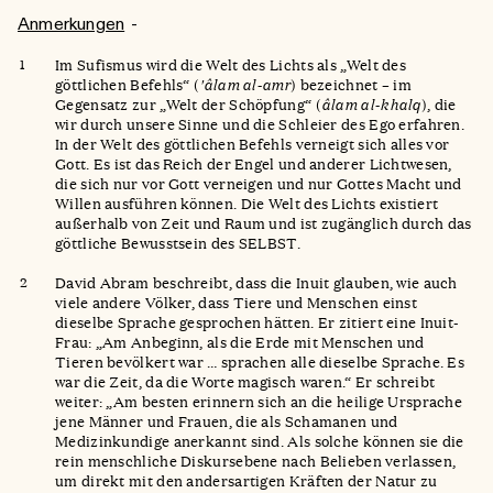
Anmerkungen
Im Sufismus wird die Welt des Lichts als „Welt des
göttlichen Befehls“ (
'âlam al-amr
) bezeichnet – im
Gegensatz zur „Welt der Schöpfung“ (
âlam al-khalq
), die
wir durch unsere Sinne und die Schleier des Ego erfahren.
In der Welt des göttlichen Befehls verneigt sich alles vor
Gott. Es ist das Reich der Engel und anderer Lichtwesen,
die sich nur vor Gott verneigen und nur Gottes Macht und
Willen ausführen können. Die Welt des Lichts existiert
außerhalb von Zeit und Raum und ist zugänglich durch das
göttliche Bewusstsein des SELBST.
David Abram beschreibt, dass die Inuit glauben, wie auch
viele andere Völker, dass Tiere und Menschen einst
dieselbe Sprache gesprochen hätten. Er zitiert eine Inuit-
Frau: „Am Anbeginn, als die Erde mit Menschen und
Tieren bevölkert war … sprachen alle dieselbe Sprache. Es
war die Zeit, da die Worte magisch waren.“ Er schreibt
weiter: „Am besten erinnern sich an die heilige Ursprache
jene Männer und Frauen, die als Schamanen und
Medizinkundige anerkannt sind. Als solche können sie die
rein menschliche Diskursebene nach Belieben verlassen,
um direkt mit den andersartigen Kräften der Natur zu