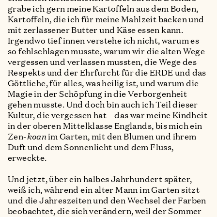
grabe ich gern meine Kartoffeln aus dem Boden,
Kartoffeln, die ich für meine Mahlzeit backen und
mit zerlassener Butter und Käse essen kann.
Irgendwo tief innen verstehe ich nicht, warum es
so fehlschlagen musste, warum wir die alten Wege
vergessen und verlassen mussten, die Wege des
Respekts und der Ehrfurcht für die ERDE und das
Göttliche, für alles, was heilig ist, und warum die
Magie in der Schöpfung in die Verborgenheit
gehen musste. Und doch bin auch ich Teil dieser
Kultur, die vergessen hat – das war meine Kindheit
in der oberen Mittelklasse Englands, bis mich ein
Zen-
koan
im Garten, mit den Blumen und ihrem
Duft und dem Sonnenlicht und dem Fluss,
erweckte.
Und jetzt, über ein halbes Jahrhundert später,
weiß ich, während ein alter Mann im Garten sitzt
und die Jahreszeiten und den Wechsel der Farben
beobachtet, die sich verändern, weil der Sommer