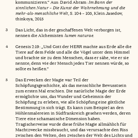
kommunizieren.“ Aus: David Abram:
Im Bann der
sinnlichen Natur – Die Kunst der Wahrnehmung und die
mehr-als-menschliche Welt
, S. 104 – 105, Klein Jasedow,
thinkoya, 2015
Das Licht, das in der geschaffenen Welt verborgen ist,
nennen die Alchemisten
lumen naturae
.
Genesis 2:19: „Und Gott der HERR machte aus Erde alle die
Tiere auf dem Felde und alle die Vögel unter dem Himmel
und brachte sie zu dem Menschen, dass er sähe, wie er sie
nennte; denn wie der Mensch jedes Tier nennen würde, so
sollte es heißen.“
Das Erwecken der Magie war Teil der
Schöpfungsgeschichte, als das menschliche Bewusstsein
zum ersten Mal erschien. Die natürliche Magie der Erde
ermöglichte uns, das Wunder und Geheimnis der
Schöpfung zu erleben, wie alle Schöpfung eine göttliche
Bestimmung in sich trägt. Es kann zum Beispiel an den
Höhlenmalereien in Südfrankreich gesehen werden, deren
Tiere eine schamanische Dimension haben.
Tragischerweise wurde diese frühe Magie allmählich für
Machtzwecke missbraucht, und das verursachte den Riss
zwischen den Welten, den zwischen der Welt des Lichts und