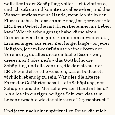
weil alles in der Schöpfung voller Licht vibrierte,
und ich saß da und konnte das alles sehen, und das
Wasser umfloss meine Hände, wenn ich sie in den
Fluss tauchte. Ist das so am Anbeginn gewesen: die
ERDE ein Gebet, die mit ihrem Benennen ins Leben
kam? Wie ich schon gesagt habe, diese alten
Erinnerungen drängen sich mir immer wieder auf,
Erinnerungen aus einer Zeit lange, lange vor jeder
Religion, jedem Bedürfnis nach einer Form der
Verehrung, da alles diese einfache Essenz war,
dieses
Licht über Licht
– das Göttliche, die
Schöpfung und alle von uns, die damals auf der
ERDE wandelten, die wussten, was es bedeutet,
wirklich lebendig zu sein. War dies die älteste
Form der Gefährtenschaft – die Schöpfung, der
Schöpfer und die Menschenwesen Hand in Hand?
Als alles ein einziges heiliges Sein war, das zum
Leben erwachte wie der allererste Tagesanbruch?
Und jetzt, nach einer spirituellen Reise, die mich