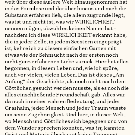
weit über diese äußere Welt hinausgenommen hat
in das Formlose und darüber hinaus und mich die
Substanz erfahren ließ, die allem zugrunde liegt,
was ist und nicht ist, was wir WIRKLICHKEIT
nennen mögen, obwohl es keinen Namen hat –
nachdem ich diese WIRKLICHKEIT erkannt habe,
die in jeder Zelle, in jedem Seestern eingeprägt
ist, kehre ich zu diesem einfachen Garten mit
etwas wie der Sehnsucht nach der ersten noch
nicht ganz erfahrenen Liebe zurück. Hier hat alles
begonnen, in diesem Leben und, wie ich spüre,
auch vor vielen, vielen Leben. Das ist dieses „Am
Anfang“ der Geschichte, als noch nicht nach dem
Göttlichen gesucht werden musste, als es noch die
alles einschließende Freundschaft gab. Alles war
da noch in seiner wahren Bedeutung, und jeder
Grashalm, jeder Mensch und jeder Traum wusste
um seine Zugehörigkeit. Und hier, in dieser Welt,
wo Mensch und Göttliches sich begegnen und von
dem Wunder sprechen konnten, was
ist,
kannten
Geist und Materie überhaupt keine Trennung.